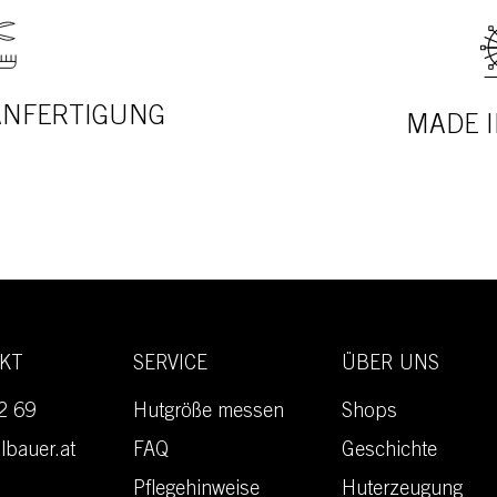
 ANFERTIGUNG
MADE I
AKT
SERVICE
ÜBER UNS
2 69
Hutgröße messen
Shops
lbauer.at
FAQ
Geschichte
Pflegehinweise
Huterzeugung