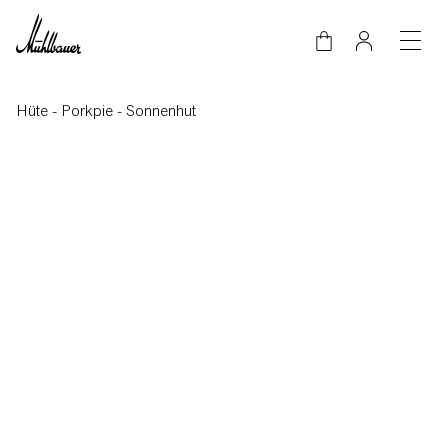
Direkt zum Inhalt
Hüte
-
Porkpie
-
Sonnenhut
Video-Datei