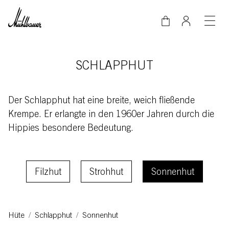
Direkt zum Inhalt
SCHLAPPHUT
Der Schlapphut hat eine breite, weich fließende
Krempe. Er erlangte in den 1960er Jahren durch die
Hippies besondere Bedeutung.
Schnellauswahlfilter
Filzhut
Strohhut
Sonnenhut
Hüte
Schlapphut
Sonnenhut