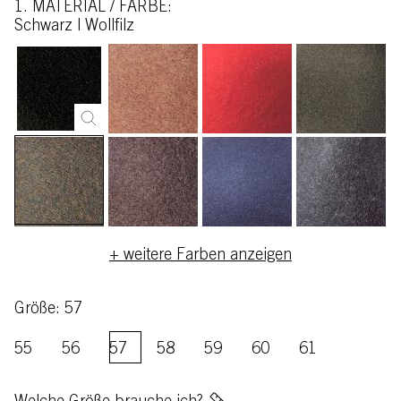
1. MATERIAL / FARBE:
schwarz | Wollfilz
+ weitere Farben anzeigen
Größe: 57
55
56
57
58
59
60
61