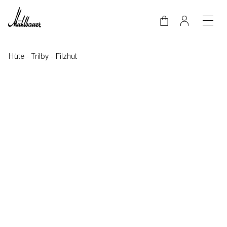
Direkt zum Inhalt
Hüte
-
Trilby
-
Filzhut
Video-Datei