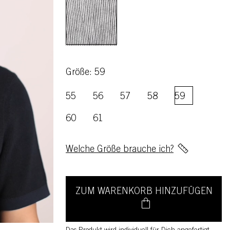
Größe: 59
55
56
57
58
59
60
61
Welche Größe brauche ich?
ZUM WARENKORB HINZUFÜGEN