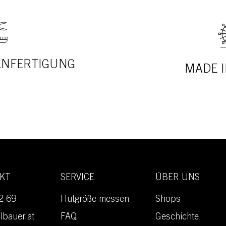
 ANFERTIGUNG
MADE I
AKT
SERVICE
ÜBER UNS
2 69
Hutgröße messen
Shops
lbauer.at
FAQ
Geschichte