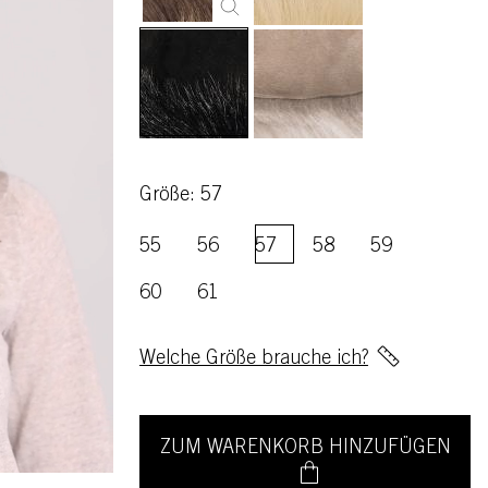
Größe: 57
55
56
57
58
59
60
61
Welche Größe brauche ich?
ZUM WARENKORB HINZUFÜGEN