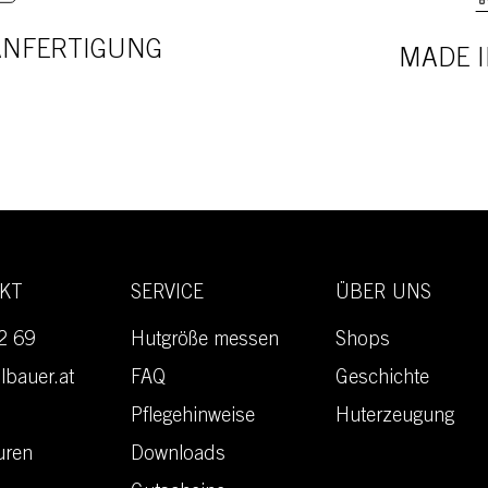
 ANFERTIGUNG
MADE I
AKT
SERVICE
ÜBER UNS
2 69
Hutgröße messen
Shops
lbauer.at
FAQ
Geschichte
Pflegehinweise
Huterzeugung
uren
Downloads