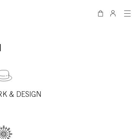
N
K & DESIGN